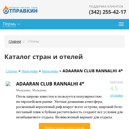
ПОДДЕРЖКА КЛИЕНТОВ
(342) 255-42-17
Пермь
Туры из Перми
ГЛАВНАЯ
СТРАНЫ
Подбор тура
Каталог стран и отелей
Горящие туры
»
»
»
ADAARAN CLUB RANNALHI 4*
Страны
Мальдивы
Мальдивы
Календарь туров
РЕЙТИНГ
ADAARAN CLUB RANNALHI 4*
Цены дня
4.5
Мальдивы,
Мальдивы
отзывы
Отель широко известен и пользуется популярностью
Страны
на европейском рынке. Уютная домашняя атмосфера,
роскошный коралловый риф вокруг всего острова, широкий бело-
Как купить
песчаный пляж и буйная растительность создают все условия для
незабываемого отдыха. Великолепный вариант для отдыха.
О нас
Найти туры в этот отель