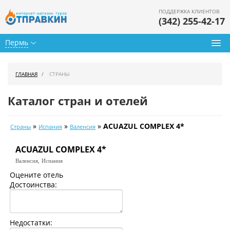
ПОДДЕРЖКА КЛИЕНТОВ
(342) 255-42-17
Пермь
Туры из Перми
ГЛАВНАЯ
СТРАНЫ
Подбор тура
Каталог стран и отелей
Горящие туры
»
»
»
ACUAZUL COMPLEX 4*
Страны
Испания
Валенсия
Календарь туров
ACUAZUL COMPLEX 4*
Цены дня
Валенсия,
Испания
Страны
Оцените отель
Достоинства:
Как купить
О нас
Недостатки: