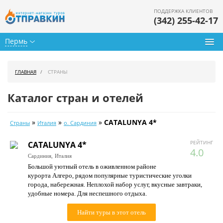
ПОДДЕРЖКА КЛИЕНТОВ
(342) 255-42-17
Пермь
Туры из Перми
ГЛАВНАЯ
СТРАНЫ
Подбор тура
Каталог стран и отелей
Горящие туры
»
»
»
CATALUNYA 4*
Страны
Италия
о. Сардиния
Календарь туров
РЕЙТИНГ
CATALUNYA 4*
Цены дня
4.0
Сардиния,
Италия
Большой уютный отель в оживленном районе
Страны
курорта Алгеро, рядом популярные туристические уголки
города, набережная. Неплохой набор услуг, вкусные завтраки,
Как купить
удобные номера. Для неспешного отдыха.
О нас
Найти туры в этот отель