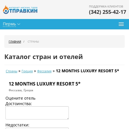
ПОДДЕРЖКА КЛИЕНТОВ
(342) 255-42-17
Пермь
Туры из Перми
ГЛАВНАЯ
СТРАНЫ
Подбор тура
Каталог стран и отелей
Горящие туры
»
»
»
12 MONTHS LUXURY RESORT 5*
Страны
Греция
Фессалия
Календарь туров
12 MONTHS LUXURY RESORT 5*
Цены дня
Фессалия,
Греция
Страны
Оцените отель
Достоинства:
Как купить
О нас
Недостатки: