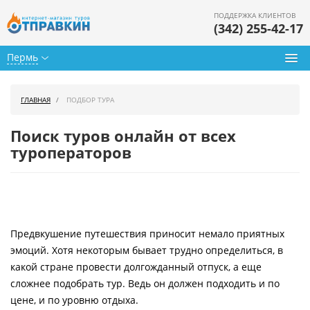
ПОДДЕРЖКА КЛИЕНТОВ
(342) 255-42-17
Пермь
Туры из Перми
ГЛАВНАЯ
ПОДБОР ТУРА
Подбор тура
Поиск туров онлайн от всех
Горящие туры
туроператоров
Календарь туров
Цены дня
Предвкушение путешествия приносит немало приятных
Страны
эмоций. Хотя некоторым бывает трудно определиться, в
Как купить
какой стране провести долгожданный отпуск, а еще
сложнее подобрать тур. Ведь он должен подходить и по
О нас
цене, и по уровню отдыха.