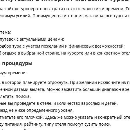
 сайтах туроператоров, тратя на это немало сил и времени. То
инимум усилий. Преимущества интернет-магазина: все туры и 
стема;
путевок с актуальными ценами;
дбор тура с учетом пожеланий и финансовых возможностей;
 отдыхе в выбранной стране, на курорте или в конкретном отел
е процедуры
мум времени:
, в которой планируете отдохнуть. При желании исключите из 
ечной датами вылета. Можно захватить больший диапазон врем
ультаты поиска.
ые вы проведете в отеле, и количество взрослых и детей.
везд не ниже определенного уровня.
тметьте его галочкой. Здесь же можно указать и конкретный оте
 питания, рейтингу, типу отеля помогут сузить поиск.