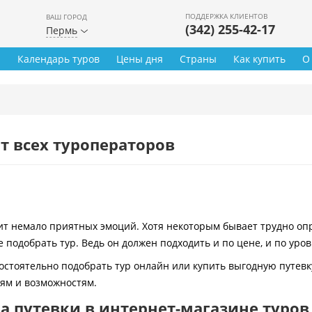
ПОДДЕРЖКА КЛИЕНТОВ
ВАШ ГОРОД
(342) 255-42-17
Пермь
ы
Календарь туров
Цены дня
Страны
Как купить
О
т всех туроператоров
 немало приятных эмоций. Хотя некоторым бывает трудно опре
 подобрать тур. Ведь он должен подходить и по цене, и по уро
остоятельно подобрать тур онлайн или купить выгодную путевк
иям и возможностям.
 путевки в интернет-магазине туров