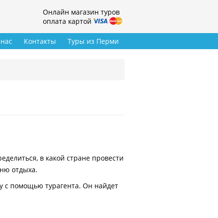
Онлайн магазин туров
оплата картой
 нас
Контакты
Туры из Перми
делиться, в какой стране провести
вню отдыха.
у с помощью турагента. Он найдет