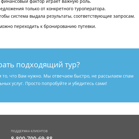
и финансовый фактор играет важную роль.
едложения только от конкретного туроператора.
тобы система выдала результаты, соответствующие запросам.
можно переходить к бронированию путевки.
рать подходящий тур?
м то, что Вам нужно. Мы отвечаем быстро, не рассылаем спам
ных услуг. Просто попробуйте и убедитесь сами!
ПОДДЕРЖКА КЛИЕНТОВ
8-800-700-69-88