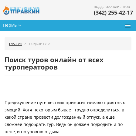
ПОДДЕРЖКА КЛИЕНТОВ
(342) 255-42-17
Пермь
Туры из Перми
ГЛАВНАЯ
ПОДБОР ТУРА
Подбор тура
Поиск туров онлайн от всех
Горящие туры
туроператоров
Календарь туров
Цены дня
Предвкушение путешествия приносит немало приятных
Страны
эмоций. Хотя некоторым бывает трудно определиться, в
Как купить
какой стране провести долгожданный отпуск, а еще
сложнее подобрать тур. Ведь он должен подходить и по
О нас
цене, и по уровню отдыха.