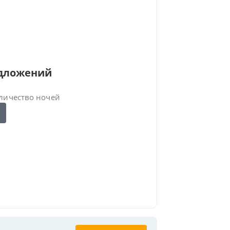
едложений
личество ночей