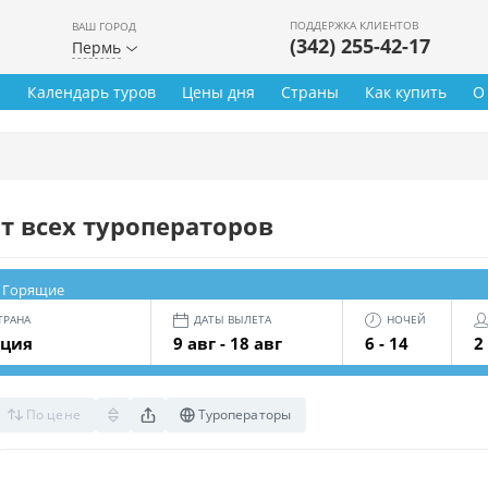
ПОДДЕРЖКА КЛИЕНТОВ
ВАШ ГОРОД
(342) 255-42-17
Пермь
ы
Календарь туров
Цены дня
Страны
Как купить
О
т всех туроператоров
Горящие
ТРАНА
ДАТЫ ВЫЛЕТА
НОЧЕЙ
рция
9 авг - 18 авг
6 - 14
2
По цене
Туроператоры