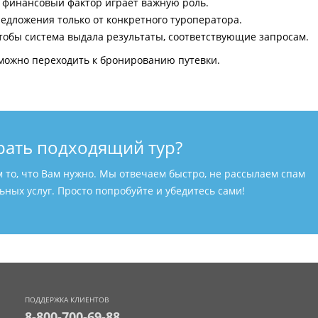
и финансовый фактор играет важную роль.
едложения только от конкретного туроператора.
тобы система выдала результаты, соответствующие запросам.
можно переходить к бронированию путевки.
рать подходящий тур?
м то, что Вам нужно. Мы отвечаем быстро, не рассылаем спам
ных услуг. Просто попробуйте и убедитесь сами!
ПОДДЕРЖКА КЛИЕНТОВ
8-800-700-69-88