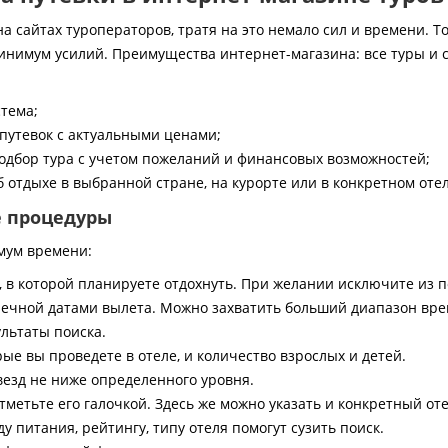
 сайтах туроператоров, тратя на это немало сил и времени. То
инимум усилий. Преимущества интернет-магазина: все туры и 
стема;
путевок с актуальными ценами;
дбор тура с учетом пожеланий и финансовых возможностей;
 отдыхе в выбранной стране, на курорте или в конкретном отел
е процедуры
мум времени:
, в которой планируете отдохнуть. При желании исключите из 
ечной датами вылета. Можно захватить больший диапазон врем
ультаты поиска.
ые вы проведете в отеле, и количество взрослых и детей.
везд не ниже определенного уровня.
тметьте его галочкой. Здесь же можно указать и конкретный оте
 питания, рейтингу, типу отеля помогут сузить поиск.