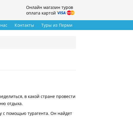
Онлайн магазин туров
оплата картой
 нас
Контакты
Туры из Перми
делиться, в какой стране провести
вню отдыха.
у с помощью турагента. Он найдет