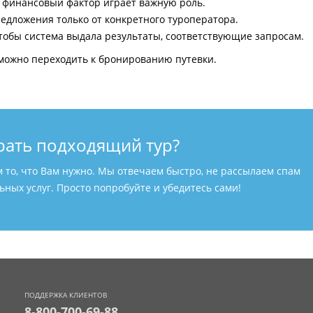
и финансовый фактор играет важную роль.
едложения только от конкретного туроператора.
тобы система выдала результаты, соответствующие запросам.
можно переходить к бронированию путевки.
рать подходящий тур?
м то, что Вам нужно. Мы отвечаем быстро, не рассылаем спам
ных услуг. Просто попробуйте и убедитесь сами!
ПОДДЕРЖКА КЛИЕНТОВ
8-800-700-69-88