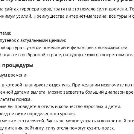
 сайтах туроператоров, тратя на это немало сил и времени. То
инимум усилий. Преимущества интернет-магазина: все туры и 
стема;
путевок с актуальными ценами;
дбор тура с учетом пожеланий и финансовых возможностей;
 отдыхе в выбранной стране, на курорте или в конкретном отел
е процедуры
мум времени:
, в которой планируете отдохнуть. При желании исключите из 
ечной датами вылета. Можно захватить больший диапазон врем
ультаты поиска.
ые вы проведете в отеле, и количество взрослых и детей.
везд не ниже определенного уровня.
тметьте его галочкой. Здесь же можно указать и конкретный оте
 питания, рейтингу, типу отеля помогут сузить поиск.