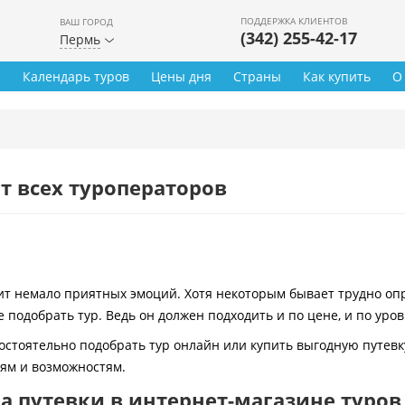
ПОДДЕРЖКА КЛИЕНТОВ
ВАШ ГОРОД
(342) 255-42-17
Пермь
ы
Календарь туров
Цены дня
Страны
Как купить
О
т всех туроператоров
 немало приятных эмоций. Хотя некоторым бывает трудно опре
 подобрать тур. Ведь он должен подходить и по цене, и по уро
остоятельно подобрать тур онлайн или купить выгодную путевк
иям и возможностям.
 путевки в интернет-магазине туров