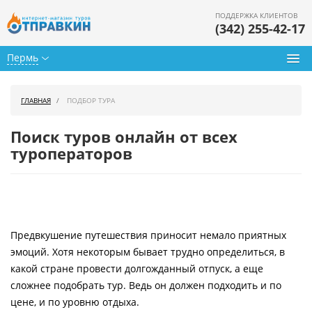
ПОДДЕРЖКА КЛИЕНТОВ
(342) 255-42-17
Пермь
Туры из Перми
ГЛАВНАЯ
ПОДБОР ТУРА
Подбор тура
Поиск туров онлайн от всех
Горящие туры
туроператоров
Календарь туров
Цены дня
Предвкушение путешествия приносит немало приятных
Страны
эмоций. Хотя некоторым бывает трудно определиться, в
Как купить
какой стране провести долгожданный отпуск, а еще
сложнее подобрать тур. Ведь он должен подходить и по
О нас
цене, и по уровню отдыха.