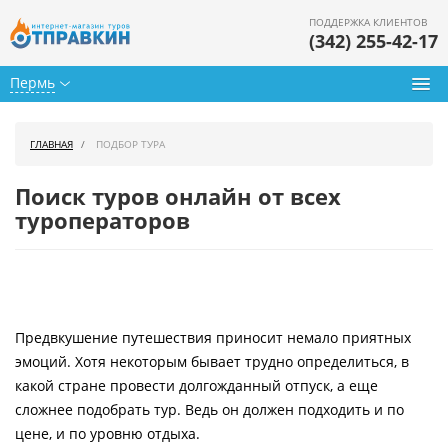
ПОДДЕРЖКА КЛИЕНТОВ
(342) 255-42-17
Пермь
Туры из Перми
ГЛАВНАЯ
ПОДБОР ТУРА
Подбор тура
Поиск туров онлайн от всех
Горящие туры
туроператоров
Календарь туров
Цены дня
Предвкушение путешествия приносит немало приятных
Страны
эмоций. Хотя некоторым бывает трудно определиться, в
Как купить
какой стране провести долгожданный отпуск, а еще
сложнее подобрать тур. Ведь он должен подходить и по
О нас
цене, и по уровню отдыха.