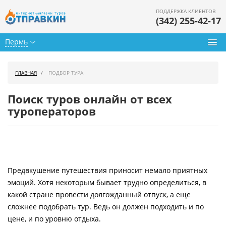
ПОДДЕРЖКА КЛИЕНТОВ
(342) 255-42-17
Пермь
Туры из Перми
ГЛАВНАЯ
ПОДБОР ТУРА
Подбор тура
Поиск туров онлайн от всех
Горящие туры
туроператоров
Календарь туров
Цены дня
Предвкушение путешествия приносит немало приятных
Страны
эмоций. Хотя некоторым бывает трудно определиться, в
Как купить
какой стране провести долгожданный отпуск, а еще
сложнее подобрать тур. Ведь он должен подходить и по
О нас
цене, и по уровню отдыха.