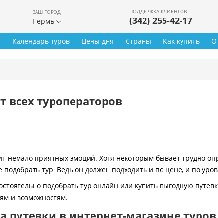
ПОДДЕРЖКА КЛИЕНТОВ
ВАШ ГОРОД
(342) 255-42-17
Пермь
ы
Календарь туров
Цены дня
Страны
Как купить
О
т всех туроператоров
 немало приятных эмоций. Хотя некоторым бывает трудно опре
 подобрать тур. Ведь он должен подходить и по цене, и по уро
остоятельно подобрать тур онлайн или купить выгодную путевк
иям и возможностям.
 путевки в интернет-магазине туров