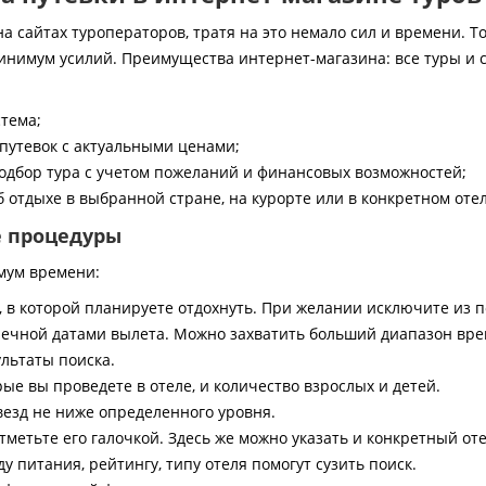
 сайтах туроператоров, тратя на это немало сил и времени. То
инимум усилий. Преимущества интернет-магазина: все туры и 
стема;
путевок с актуальными ценами;
дбор тура с учетом пожеланий и финансовых возможностей;
 отдыхе в выбранной стране, на курорте или в конкретном отел
е процедуры
мум времени:
, в которой планируете отдохнуть. При желании исключите из 
ечной датами вылета. Можно захватить больший диапазон врем
ультаты поиска.
ые вы проведете в отеле, и количество взрослых и детей.
везд не ниже определенного уровня.
тметьте его галочкой. Здесь же можно указать и конкретный оте
 питания, рейтингу, типу отеля помогут сузить поиск.