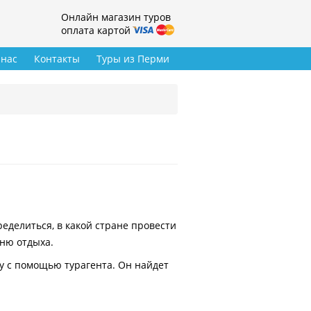
Онлайн магазин туров
оплата картой
 нас
Контакты
Туры из Перми
делиться, в какой стране провести
вню отдыха.
у с помощью турагента. Он найдет