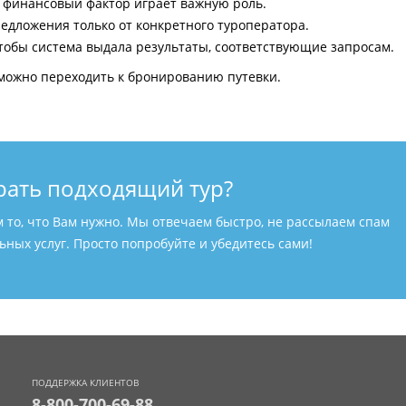
и финансовый фактор играет важную роль.
едложения только от конкретного туроператора.
тобы система выдала результаты, соответствующие запросам.
можно переходить к бронированию путевки.
рать подходящий тур?
м то, что Вам нужно. Мы отвечаем быстро, не рассылаем спам
ных услуг. Просто попробуйте и убедитесь сами!
ПОДДЕРЖКА КЛИЕНТОВ
8-800-700-69-88