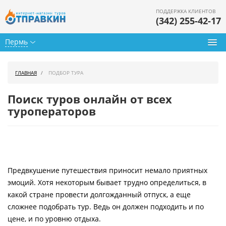
ПОДДЕРЖКА КЛИЕНТОВ
(342) 255-42-17
Пермь
Туры из Перми
ГЛАВНАЯ
ПОДБОР ТУРА
Подбор тура
Поиск туров онлайн от всех
Горящие туры
туроператоров
Календарь туров
Цены дня
Предвкушение путешествия приносит немало приятных
Страны
эмоций. Хотя некоторым бывает трудно определиться, в
Как купить
какой стране провести долгожданный отпуск, а еще
сложнее подобрать тур. Ведь он должен подходить и по
О нас
цене, и по уровню отдыха.