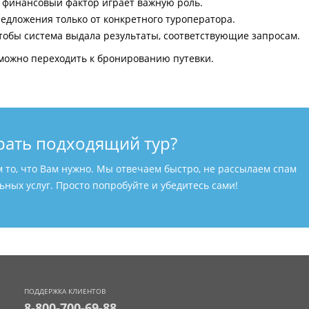
и финансовый фактор играет важную роль.
едложения только от конкретного туроператора.
тобы система выдала результаты, соответствующие запросам.
можно переходить к бронированию путевки.
рать подходящий тур?
м то, что Вам нужно. Мы отвечаем быстро, не рассылаем спам
ных услуг. Просто попробуйте и убедитесь сами!
ПОДДЕРЖКА КЛИЕНТОВ
8-800-700-69-88