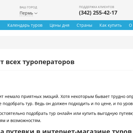
ПОДДЕРЖКА КЛИЕНТОВ
ВАШ ГОРОД
(342) 255-42-17
Пермь
ы
Календарь туров
Цены дня
Страны
Как купить
О
т всех туроператоров
 немало приятных эмоций. Хотя некоторым бывает трудно опре
 подобрать тур. Ведь он должен подходить и по цене, и по уро
остоятельно подобрать тур онлайн или купить выгодную путевк
иям и возможностям.
 путевки в интернет-магазине туров