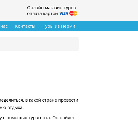
Онлайн магазин туров
оплата картой
 нас
Контакты
Туры из Перми
делиться, в какой стране провести
вню отдыха.
у с помощью турагента. Он найдет