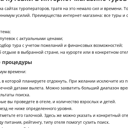
 сайтах туроператоров, тратя на это немало сил и времени. То
инимум усилий. Преимущества интернет-магазина: все туры и 
стема;
путевок с актуальными ценами;
дбор тура с учетом пожеланий и финансовых возможностей;
 отдыхе в выбранной стране, на курорте или в конкретном отел
е процедуры
мум времени:
, в которой планируете отдохнуть. При желании исключите из 
ечной датами вылета. Можно захватить больший диапазон врем
ультаты поиска.
ые вы проведете в отеле, и количество взрослых и детей.
везд не ниже определенного уровня.
тметьте его галочкой. Здесь же можно указать и конкретный оте
 питания, рейтингу, типу отеля помогут сузить поиск.