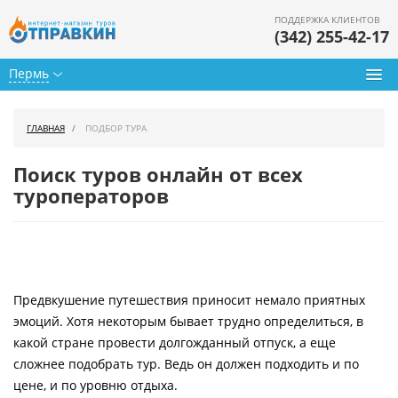
ПОДДЕРЖКА КЛИЕНТОВ
(342) 255-42-17
Пермь
Туры из Перми
ГЛАВНАЯ
ПОДБОР ТУРА
Подбор тура
Поиск туров онлайн от всех
Горящие туры
туроператоров
Календарь туров
Цены дня
Предвкушение путешествия приносит немало приятных
Страны
эмоций. Хотя некоторым бывает трудно определиться, в
Как купить
какой стране провести долгожданный отпуск, а еще
сложнее подобрать тур. Ведь он должен подходить и по
О нас
цене, и по уровню отдыха.