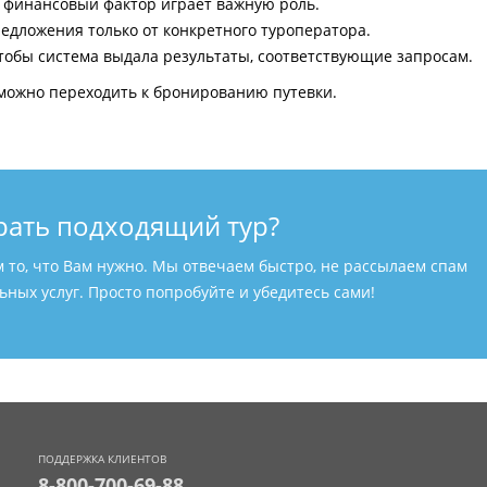
и финансовый фактор играет важную роль.
едложения только от конкретного туроператора.
тобы система выдала результаты, соответствующие запросам.
можно переходить к бронированию путевки.
рать подходящий тур?
м то, что Вам нужно. Мы отвечаем быстро, не рассылаем спам
ных услуг. Просто попробуйте и убедитесь сами!
ПОДДЕРЖКА КЛИЕНТОВ
8-800-700-69-88