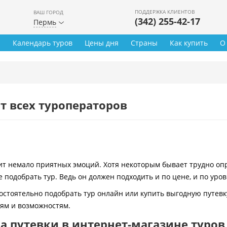
ПОДДЕРЖКА КЛИЕНТОВ
ВАШ ГОРОД
(342) 255-42-17
Пермь
ы
Календарь туров
Цены дня
Страны
Как купить
О
т всех туроператоров
 немало приятных эмоций. Хотя некоторым бывает трудно опре
 подобрать тур. Ведь он должен подходить и по цене, и по уро
остоятельно подобрать тур онлайн или купить выгодную путевк
иям и возможностям.
 путевки в интернет-магазине туров