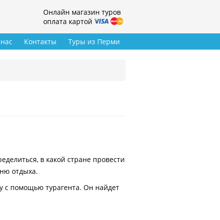
Онлайн магазин туров
оплата картой
 нас
Контакты
Туры из Перми
делиться, в какой стране провести
вню отдыха.
у с помощью турагента. Он найдет