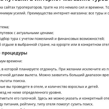
 сайтах туроператоров, тратя на это немало сил и времени. То
инимум усилий. Преимущества интернет-магазина: все туры и 
стема;
путевок с актуальными ценами;
дбор тура с учетом пожеланий и финансовых возможностей;
 отдыхе в выбранной стране, на курорте или в конкретном отел
е процедуры
мум времени:
, в которой планируете отдохнуть. При желании исключите из 
ечной датами вылета. Можно захватить больший диапазон врем
ультаты поиска.
ые вы проведете в отеле, и количество взрослых и детей.
везд не ниже определенного уровня.
тметьте его галочкой. Здесь же можно указать и конкретный оте
 питания, рейтингу, типу отеля помогут сузить поиск.