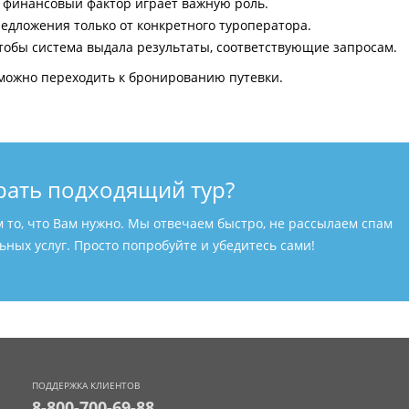
и финансовый фактор играет важную роль.
едложения только от конкретного туроператора.
тобы система выдала результаты, соответствующие запросам.
можно переходить к бронированию путевки.
рать подходящий тур?
м то, что Вам нужно. Мы отвечаем быстро, не рассылаем спам
ных услуг. Просто попробуйте и убедитесь сами!
ПОДДЕРЖКА КЛИЕНТОВ
8-800-700-69-88