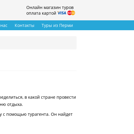
Онлайн магазин туров
оплата картой
 нас
Контакты
Туры из Перми
делиться, в какой стране провести
вню отдыха.
у с помощью турагента. Он найдет