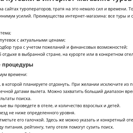
 сайтах туроператоров, тратя на это немало сил и времени. То
инимум усилий. Преимущества интернет-магазина: все туры и 
стема;
путевок с актуальными ценами;
дбор тура с учетом пожеланий и финансовых возможностей;
 отдыхе в выбранной стране, на курорте или в конкретном отел
е процедуры
мум времени:
, в которой планируете отдохнуть. При желании исключите из 
ечной датами вылета. Можно захватить больший диапазон врем
ультаты поиска.
ые вы проведете в отеле, и количество взрослых и детей.
везд не ниже определенного уровня.
тметьте его галочкой. Здесь же можно указать и конкретный оте
 питания, рейтингу, типу отеля помогут сузить поиск.