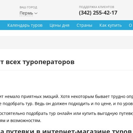
ПОДДЕРЖКА КЛИЕНТОВ
ВАШ ГОРОД
(342) 255-42-17
Пермь
ы
Календарь туров
Цены дня
Страны
Как купить
О
т всех туроператоров
 немало приятных эмоций. Хотя некоторым бывает трудно опре
 подобрать тур. Ведь он должен подходить и по цене, и по уро
остоятельно подобрать тур онлайн или купить выгодную путевк
иям и возможностям.
 путевки в интернет-магазине туров