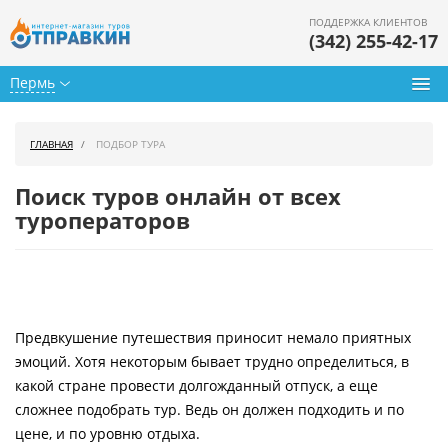
ПОДДЕРЖКА КЛИЕНТОВ
(342) 255-42-17
Пермь
Туры из Перми
ГЛАВНАЯ
ПОДБОР ТУРА
Подбор тура
Поиск туров онлайн от всех
Горящие туры
туроператоров
Календарь туров
Цены дня
Предвкушение путешествия приносит немало приятных
Страны
эмоций. Хотя некоторым бывает трудно определиться, в
Как купить
какой стране провести долгожданный отпуск, а еще
сложнее подобрать тур. Ведь он должен подходить и по
О нас
цене, и по уровню отдыха.