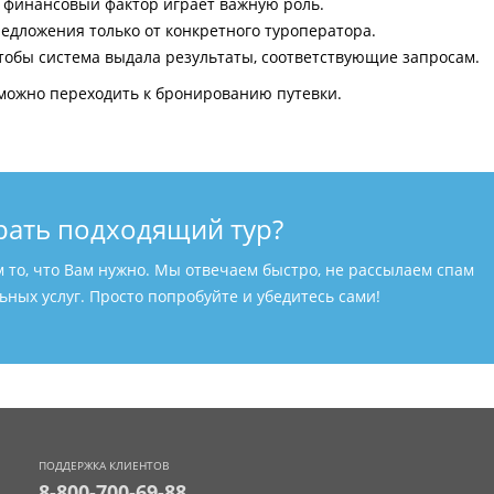
и финансовый фактор играет важную роль.
едложения только от конкретного туроператора.
тобы система выдала результаты, соответствующие запросам.
можно переходить к бронированию путевки.
рать подходящий тур?
м то, что Вам нужно. Мы отвечаем быстро, не рассылаем спам
ных услуг. Просто попробуйте и убедитесь сами!
ПОДДЕРЖКА КЛИЕНТОВ
8-800-700-69-88