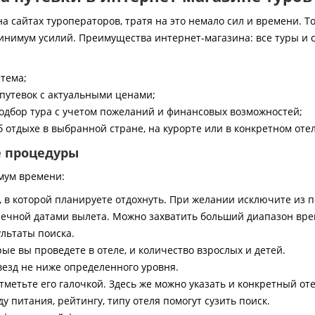
 сайтах туроператоров, тратя на это немало сил и времени. То
инимум усилий. Преимущества интернет-магазина: все туры и 
стема;
путевок с актуальными ценами;
дбор тура с учетом пожеланий и финансовых возможностей;
 отдыхе в выбранной стране, на курорте или в конкретном отел
е процедуры
мум времени:
, в которой планируете отдохнуть. При желании исключите из 
ечной датами вылета. Можно захватить больший диапазон врем
ультаты поиска.
ые вы проведете в отеле, и количество взрослых и детей.
везд не ниже определенного уровня.
тметьте его галочкой. Здесь же можно указать и конкретный оте
 питания, рейтингу, типу отеля помогут сузить поиск.