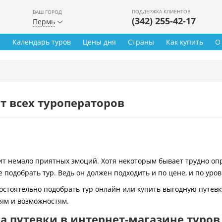
ПОДДЕРЖКА КЛИЕНТОВ
ВАШ ГОРОД
(342) 255-42-17
Пермь
ы
Календарь туров
Цены дня
Страны
Как купить
О
т всех туроператоров
 немало приятных эмоций. Хотя некоторым бывает трудно опре
 подобрать тур. Ведь он должен подходить и по цене, и по уро
остоятельно подобрать тур онлайн или купить выгодную путевк
иям и возможностям.
 путевки в интернет-магазине туров