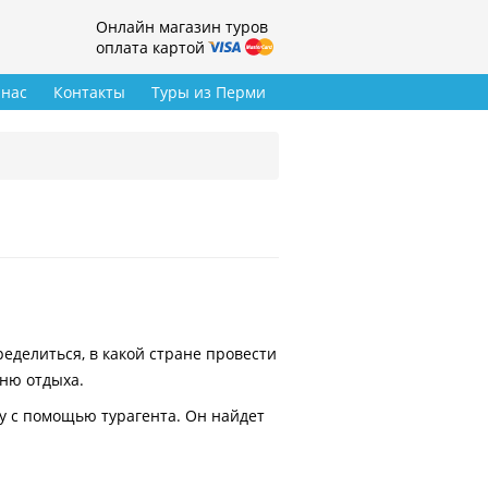
Онлайн магазин туров
оплата картой
 нас
Контакты
Туры из Перми
делиться, в какой стране провести
вню отдыха.
у с помощью турагента. Он найдет