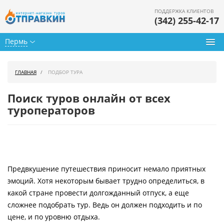
ПОДДЕРЖКА КЛИЕНТОВ
(342) 255-42-17
Пермь
Туры из Перми
ГЛАВНАЯ
ПОДБОР ТУРА
Подбор тура
Поиск туров онлайн от всех
Горящие туры
туроператоров
Календарь туров
Цены дня
Предвкушение путешествия приносит немало приятных
Страны
эмоций. Хотя некоторым бывает трудно определиться, в
Как купить
какой стране провести долгожданный отпуск, а еще
сложнее подобрать тур. Ведь он должен подходить и по
О нас
цене, и по уровню отдыха.