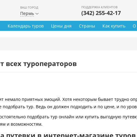
ПОДДЕРЖКА КЛИЕНТОВ
ВАШ ГОРОД
(342) 255-42-17
Пермь
ы
Календарь туров
Цены дня
Страны
Как купить
О
т всех туроператоров
 немало приятных эмоций. Хотя некоторым бывает трудно опре
 подобрать тур. Ведь он должен подходить и по цене, и по уро
остоятельно подобрать тур онлайн или купить выгодную путевк
иям и возможностям.
 путевки в интернет-магазине туров