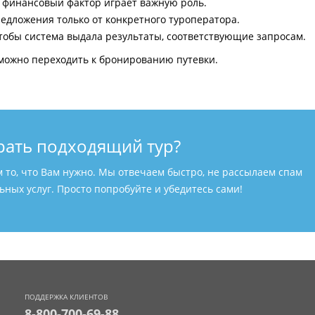
и финансовый фактор играет важную роль.
едложения только от конкретного туроператора.
тобы система выдала результаты, соответствующие запросам.
можно переходить к бронированию путевки.
рать подходящий тур?
м то, что Вам нужно. Мы отвечаем быстро, не рассылаем спам
ных услуг. Просто попробуйте и убедитесь сами!
ПОДДЕРЖКА КЛИЕНТОВ
8-800-700-69-88