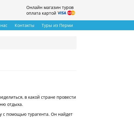
Онлайн магазин туров
оплата картой
 нас
Контакты
Туры из Перми
делиться, в какой стране провести
вню отдыха.
у с помощью турагента. Он найдет