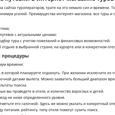
 сайтах туроператоров, тратя на это немало сил и времени. То
инимум усилий. Преимущества интернет-магазина: все туры и 
стема;
путевок с актуальными ценами;
дбор тура с учетом пожеланий и финансовых возможностей;
 отдыхе в выбранной стране, на курорте или в конкретном отел
е процедуры
мум времени:
, в которой планируете отдохнуть. При желании исключите из 
ечной датами вылета. Можно захватить больший диапазон врем
ультаты поиска.
ые вы проведете в отеле, и количество взрослых и детей.
везд не ниже определенного уровня.
тметьте его галочкой. Здесь же можно указать и конкретный оте
 питания, рейтингу, типу отеля помогут сузить поиск.