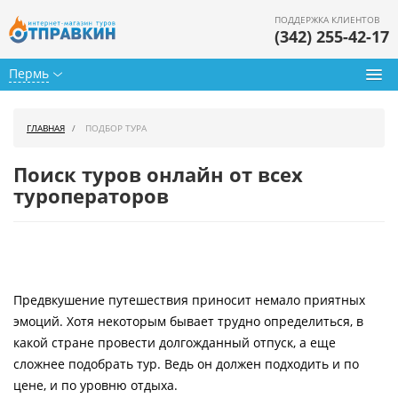
ПОДДЕРЖКА КЛИЕНТОВ
(342) 255-42-17
Пермь
Туры из Перми
ГЛАВНАЯ
ПОДБОР ТУРА
Подбор тура
Поиск туров онлайн от всех
Горящие туры
туроператоров
Календарь туров
Цены дня
Предвкушение путешествия приносит немало приятных
Страны
эмоций. Хотя некоторым бывает трудно определиться, в
Как купить
какой стране провести долгожданный отпуск, а еще
сложнее подобрать тур. Ведь он должен подходить и по
О нас
цене, и по уровню отдыха.