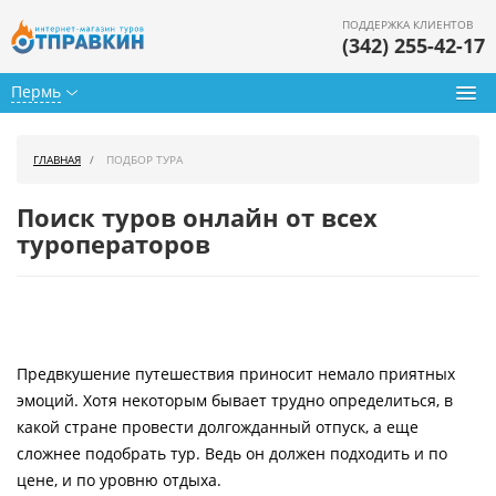
ПОДДЕРЖКА КЛИЕНТОВ
(342) 255-42-17
Пермь
Туры из Перми
ГЛАВНАЯ
ПОДБОР ТУРА
Подбор тура
Поиск туров онлайн от всех
Горящие туры
туроператоров
Календарь туров
Цены дня
Предвкушение путешествия приносит немало приятных
Страны
эмоций. Хотя некоторым бывает трудно определиться, в
Как купить
какой стране провести долгожданный отпуск, а еще
сложнее подобрать тур. Ведь он должен подходить и по
О нас
цене, и по уровню отдыха.