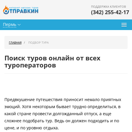
ПОДДЕРЖКА КЛИЕНТОВ
(342) 255-42-17
Пермь
Туры из Перми
ГЛАВНАЯ
ПОДБОР ТУРА
Подбор тура
Поиск туров онлайн от всех
Горящие туры
туроператоров
Календарь туров
Цены дня
Предвкушение путешествия приносит немало приятных
Страны
эмоций. Хотя некоторым бывает трудно определиться, в
Как купить
какой стране провести долгожданный отпуск, а еще
сложнее подобрать тур. Ведь он должен подходить и по
О нас
цене, и по уровню отдыха.