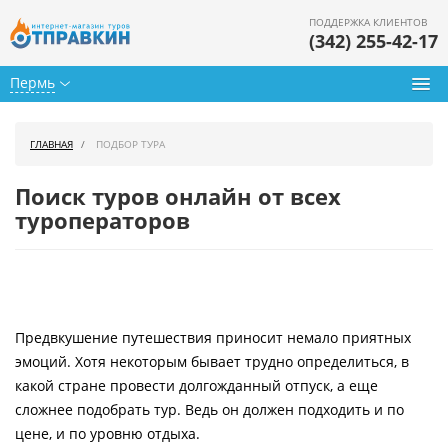
ПОДДЕРЖКА КЛИЕНТОВ
(342) 255-42-17
Пермь
Туры из Перми
ГЛАВНАЯ
ПОДБОР ТУРА
Подбор тура
Поиск туров онлайн от всех
Горящие туры
туроператоров
Календарь туров
Цены дня
Предвкушение путешествия приносит немало приятных
Страны
эмоций. Хотя некоторым бывает трудно определиться, в
Как купить
какой стране провести долгожданный отпуск, а еще
сложнее подобрать тур. Ведь он должен подходить и по
О нас
цене, и по уровню отдыха.