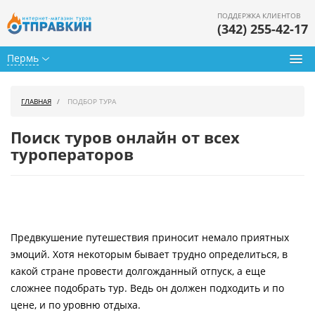
ПОДДЕРЖКА КЛИЕНТОВ
(342) 255-42-17
Пермь
Туры из Перми
ГЛАВНАЯ
ПОДБОР ТУРА
Подбор тура
Поиск туров онлайн от всех
туроператоров
Горящие туры
Календарь туров
Цены дня
Предвкушение путешествия приносит немало приятных
Страны
эмоций. Хотя некоторым бывает трудно определиться, в
Как купить
какой стране провести долгожданный отпуск, а еще
сложнее подобрать тур. Ведь он должен подходить и по
О нас
цене, и по уровню отдыха.