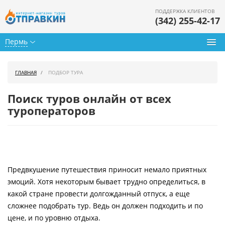
ПОДДЕРЖКА КЛИЕНТОВ
(342) 255-42-17
Пермь
Туры из Перми
ГЛАВНАЯ
ПОДБОР ТУРА
Подбор тура
Поиск туров онлайн от всех
Горящие туры
туроператоров
Календарь туров
Цены дня
Предвкушение путешествия приносит немало приятных
Страны
эмоций. Хотя некоторым бывает трудно определиться, в
Как купить
какой стране провести долгожданный отпуск, а еще
сложнее подобрать тур. Ведь он должен подходить и по
О нас
цене, и по уровню отдыха.