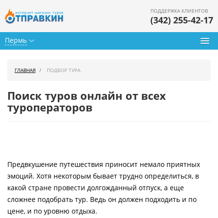
ПОДДЕРЖКА КЛИЕНТОВ
(342) 255-42-17
Пермь
Туры из Перми
ГЛАВНАЯ
ПОДБОР ТУРА
Подбор тура
Поиск туров онлайн от всех
Горящие туры
туроператоров
Календарь туров
Цены дня
Предвкушение путешествия приносит немало приятных
Страны
эмоций. Хотя некоторым бывает трудно определиться, в
Как купить
какой стране провести долгожданный отпуск, а еще
сложнее подобрать тур. Ведь он должен подходить и по
О нас
цене, и по уровню отдыха.