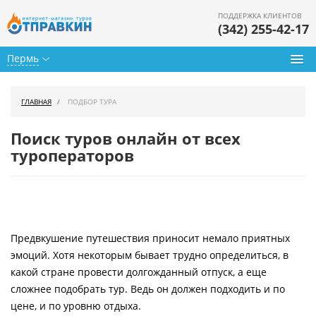
ПОДДЕРЖКА КЛИЕНТОВ
(342) 255-42-17
Пермь
Туры из Перми
ГЛАВНАЯ
ПОДБОР ТУРА
Подбор тура
Поиск туров онлайн от всех
Горящие туры
туроператоров
Календарь туров
Цены дня
Предвкушение путешествия приносит немало приятных
Страны
эмоций. Хотя некоторым бывает трудно определиться, в
Как купить
какой стране провести долгожданный отпуск, а еще
сложнее подобрать тур. Ведь он должен подходить и по
О нас
цене, и по уровню отдыха.