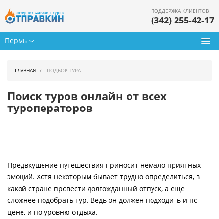
ПОДДЕРЖКА КЛИЕНТОВ
(342) 255-42-17
Пермь
Туры из Перми
ГЛАВНАЯ
ПОДБОР ТУРА
Подбор тура
Поиск туров онлайн от всех
Горящие туры
туроператоров
Календарь туров
Цены дня
Предвкушение путешествия приносит немало приятных
Страны
эмоций. Хотя некоторым бывает трудно определиться, в
Как купить
какой стране провести долгожданный отпуск, а еще
сложнее подобрать тур. Ведь он должен подходить и по
О нас
цене, и по уровню отдыха.