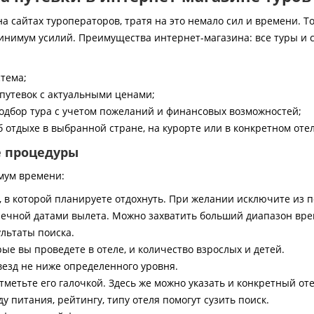
 сайтах туроператоров, тратя на это немало сил и времени. То
инимум усилий. Преимущества интернет-магазина: все туры и 
стема;
путевок с актуальными ценами;
дбор тура с учетом пожеланий и финансовых возможностей;
 отдыхе в выбранной стране, на курорте или в конкретном отел
е процедуры
мум времени:
, в которой планируете отдохнуть. При желании исключите из 
ечной датами вылета. Можно захватить больший диапазон врем
ультаты поиска.
ые вы проведете в отеле, и количество взрослых и детей.
везд не ниже определенного уровня.
тметьте его галочкой. Здесь же можно указать и конкретный оте
 питания, рейтингу, типу отеля помогут сузить поиск.