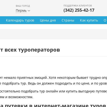
ПОДДЕРЖКА КЛИЕНТОВ
ВАШ ГОРОД
(342) 255-42-17
Пермь
ы
Календарь туров
Цены дня
Страны
Как купить
О
т всех туроператоров
 немало приятных эмоций. Хотя некоторым бывает трудно опре
 подобрать тур. Ведь он должен подходить и по цене, и по уро
остоятельно подобрать тур онлайн или купить выгодную путевк
иям и возможностям.
 путевки в интернет-магазине туров