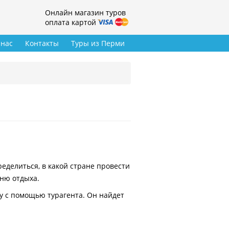
Онлайн магазин туров
оплата картой
 нас
Контакты
Туры из Перми
делиться, в какой стране провести
вню отдыха.
у с помощью турагента. Он найдет