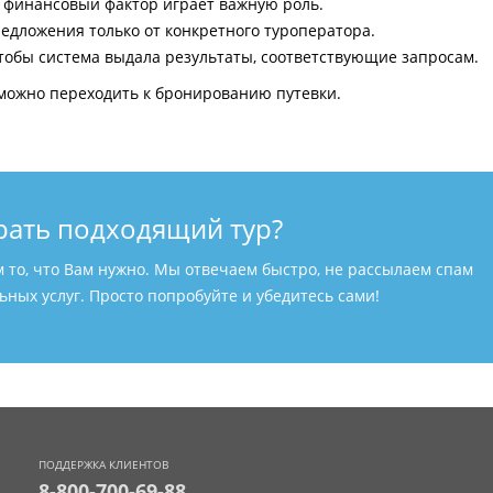
и финансовый фактор играет важную роль.
едложения только от конкретного туроператора.
тобы система выдала результаты, соответствующие запросам.
можно переходить к бронированию путевки.
рать подходящий тур?
м то, что Вам нужно. Мы отвечаем быстро, не рассылаем спам
ных услуг. Просто попробуйте и убедитесь сами!
ПОДДЕРЖКА КЛИЕНТОВ
8-800-700-69-88