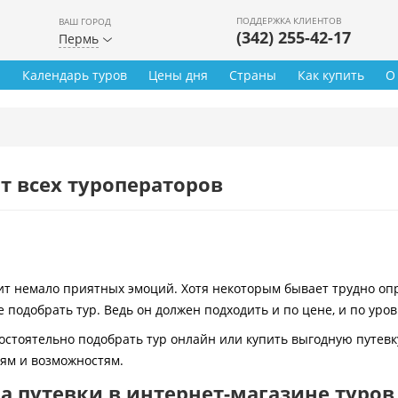
ПОДДЕРЖКА КЛИЕНТОВ
ВАШ ГОРОД
(342) 255-42-17
Пермь
ы
Календарь туров
Цены дня
Страны
Как купить
О
т всех туроператоров
 немало приятных эмоций. Хотя некоторым бывает трудно опре
 подобрать тур. Ведь он должен подходить и по цене, и по уро
остоятельно подобрать тур онлайн или купить выгодную путевк
иям и возможностям.
 путевки в интернет-магазине туров