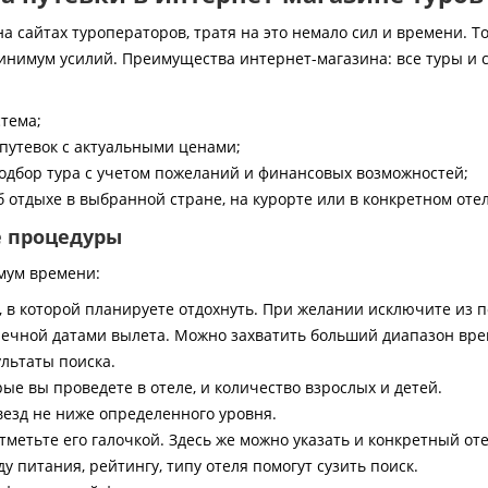
 сайтах туроператоров, тратя на это немало сил и времени. То
инимум усилий. Преимущества интернет-магазина: все туры и 
стема;
путевок с актуальными ценами;
дбор тура с учетом пожеланий и финансовых возможностей;
 отдыхе в выбранной стране, на курорте или в конкретном отел
е процедуры
мум времени:
, в которой планируете отдохнуть. При желании исключите из 
ечной датами вылета. Можно захватить больший диапазон врем
ультаты поиска.
ые вы проведете в отеле, и количество взрослых и детей.
везд не ниже определенного уровня.
тметьте его галочкой. Здесь же можно указать и конкретный оте
 питания, рейтингу, типу отеля помогут сузить поиск.