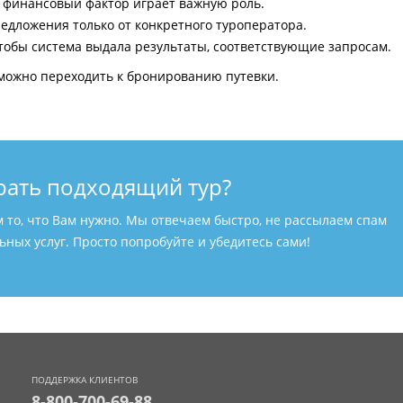
и финансовый фактор играет важную роль.
едложения только от конкретного туроператора.
тобы система выдала результаты, соответствующие запросам.
можно переходить к бронированию путевки.
рать подходящий тур?
м то, что Вам нужно. Мы отвечаем быстро, не рассылаем спам
ных услуг. Просто попробуйте и убедитесь сами!
ПОДДЕРЖКА КЛИЕНТОВ
8-800-700-69-88