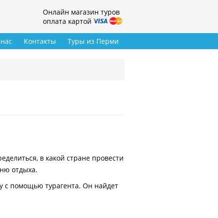
Онлайн магазин туров
оплата картой
 нас
Контакты
Туры из Перми
делиться, в какой стране провести
вню отдыха.
у с помощью турагента. Он найдет