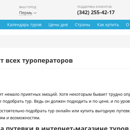
ПОДДЕРЖКА КЛИЕНТОВ
ВАШ ГОРОД
(342) 255-42-17
Пермь
ы
Календарь туров
Цены дня
Страны
Как купить
О
т всех туроператоров
 немало приятных эмоций. Хотя некоторым бывает трудно опре
 подобрать тур. Ведь он должен подходить и по цене, и по уро
остоятельно подобрать тур онлайн или купить выгодную путевк
иям и возможностям.
 путевки в интернет-магазине туров