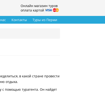
Онлайн магазин туров
оплата картой
 нас
Контакты
Туры из Перми
делиться, в какой стране провести
вню отдыха.
у с помощью турагента. Он найдет