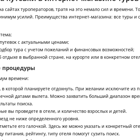
 сайтах туроператоров, тратя на это немало сил и времени. То
инимум усилий. Преимущества интернет-магазина: все туры и 
стема;
путевок с актуальными ценами;
дбор тура с учетом пожеланий и финансовых возможностей;
 отдыхе в выбранной стране, на курорте или в конкретном отел
е процедуры
мум времени:
, в которой планируете отдохнуть. При желании исключите из 
ечной датами вылета. Можно захватить больший диапазон врем
ультаты поиска.
ые вы проведете в отеле, и количество взрослых и детей.
везд не ниже определенного уровня.
тметьте его галочкой. Здесь же можно указать и конкретный оте
 питания, рейтингу, типу отеля помогут сузить поиск.