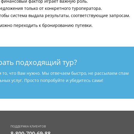
и финансовый фактор играет важную роль.
едложения только от конкретного туроператора.
тобы система выдала результаты, соответствующие запросам.
можно переходить к бронированию путевки.
рать подходящий тур?
м то, что Вам нужно. Мы отвечаем быстро, не рассылаем спам
ных услуг. Просто попробуйте и убедитесь сами!
ПОДДЕРЖКА КЛИЕНТОВ
8-800-700-69-88