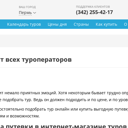
ПОДДЕРЖКА КЛИЕНТОВ
ВАШ ГОРОД
(342) 255-42-17
Пермь
ы
Календарь туров
Цены дня
Страны
Как купить
О
т всех туроператоров
 немало приятных эмоций. Хотя некоторым бывает трудно опре
 подобрать тур. Ведь он должен подходить и по цене, и по уро
остоятельно подобрать тур онлайн или купить выгодную путевк
иям и возможностям.
 путевки в интернет-магазине туров