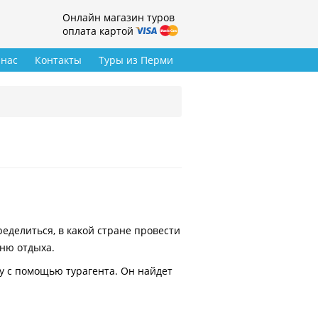
Онлайн магазин туров
оплата картой
 нас
Контакты
Туры из Перми
делиться, в какой стране провести
вню отдыха.
у с помощью турагента. Он найдет