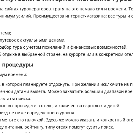
 сайтах туроператоров, тратя на это немало сил и времени. То
инимум усилий. Преимущества интернет-магазина: все туры и 
стема;
путевок с актуальными ценами;
дбор тура с учетом пожеланий и финансовых возможностей;
 отдыхе в выбранной стране, на курорте или в конкретном отел
е процедуры
мум времени:
, в которой планируете отдохнуть. При желании исключите из 
ечной датами вылета. Можно захватить больший диапазон врем
ультаты поиска.
ые вы проведете в отеле, и количество взрослых и детей.
везд не ниже определенного уровня.
тметьте его галочкой. Здесь же можно указать и конкретный оте
 питания, рейтингу, типу отеля помогут сузить поиск.