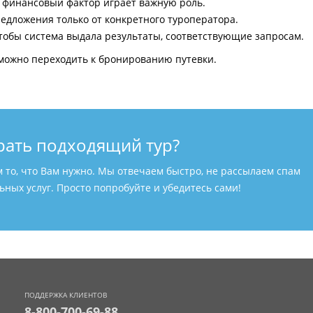
и финансовый фактор играет важную роль.
едложения только от конкретного туроператора.
тобы система выдала результаты, соответствующие запросам.
можно переходить к бронированию путевки.
рать подходящий тур?
м то, что Вам нужно. Мы отвечаем быстро, не рассылаем спам
ных услуг. Просто попробуйте и убедитесь сами!
ПОДДЕРЖКА КЛИЕНТОВ
8-800-700-69-88