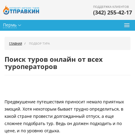
ПОДДЕРЖКА КЛИЕНТОВ
(342) 255-42-17
Пермь
Туры из Перми
ГЛАВНАЯ
ПОДБОР ТУРА
Подбор тура
Поиск туров онлайн от всех
Горящие туры
туроператоров
Календарь туров
Цены дня
Предвкушение путешествия приносит немало приятных
Страны
эмоций. Хотя некоторым бывает трудно определиться, в
Как купить
какой стране провести долгожданный отпуск, а еще
сложнее подобрать тур. Ведь он должен подходить и по
О нас
цене, и по уровню отдыха.