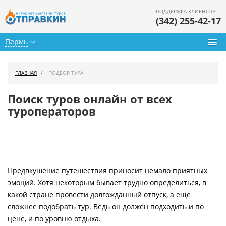
ПОДДЕРЖКА КЛИЕНТОВ
(342) 255-42-17
Пермь
Туры из Перми
ГЛАВНАЯ
ПОДБОР ТУРА
Подбор тура
Поиск туров онлайн от всех
Горящие туры
туроператоров
Календарь туров
Цены дня
Предвкушение путешествия приносит немало приятных
Страны
эмоций. Хотя некоторым бывает трудно определиться, в
Как купить
какой стране провести долгожданный отпуск, а еще
сложнее подобрать тур. Ведь он должен подходить и по
О нас
цене, и по уровню отдыха.