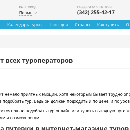
ПОДДЕРЖКА КЛИЕНТОВ
ВАШ ГОРОД
(342) 255-42-17
Пермь
ы
Календарь туров
Цены дня
Страны
Как купить
О
т всех туроператоров
 немало приятных эмоций. Хотя некоторым бывает трудно опре
 подобрать тур. Ведь он должен подходить и по цене, и по уро
остоятельно подобрать тур онлайн или купить выгодную путевк
иям и возможностям.
 путевки в интернет-магазине туров