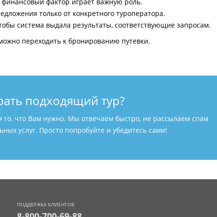
и финансовый фактор играет важную роль.
едложения только от конкретного туроператора.
тобы система выдала результаты, соответствующие запросам.
можно переходить к бронированию путевки.
рать подходящий тур?
м то, что Вам нужно. Мы отвечаем быстро, не рассылаем спам
ных услуг. Просто попробуйте и убедитесь сами!
ПОДДЕРЖКА КЛИЕНТОВ
8-800-700-69-88