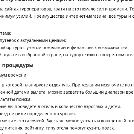
 сайтах туроператоров, тратя на это немало сил и времени. То
инимум усилий. Преимущества интернет-магазина: все туры и 
стема;
путевок с актуальными ценами;
дбор тура с учетом пожеланий и финансовых возможностей;
 отдыхе в выбранной стране, на курорте или в конкретном отел
е процедуры
мум времени:
, в которой планируете отдохнуть. При желании исключите из 
ечной датами вылета. Можно захватить больший диапазон врем
ультаты поиска.
ые вы проведете в отеле, и количество взрослых и детей.
везд не ниже определенного уровня.
тметьте его галочкой. Здесь же можно указать и конкретный оте
 питания, рейтингу, типу отеля помогут сузить поиск.