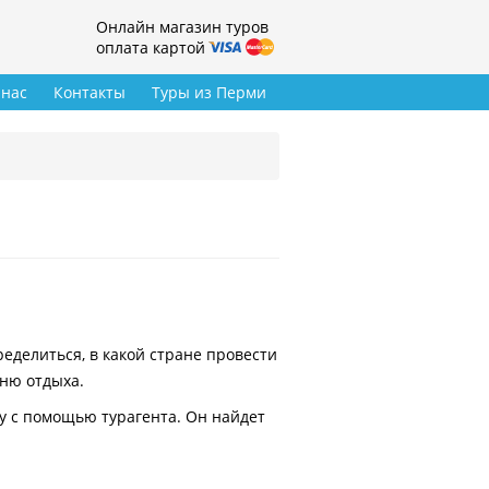
Онлайн магазин туров
оплата картой
 нас
Контакты
Туры из Перми
делиться, в какой стране провести
вню отдыха.
у с помощью турагента. Он найдет