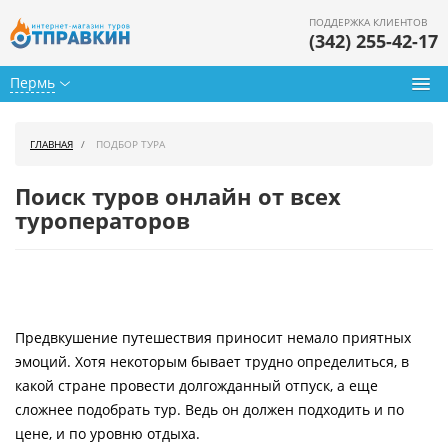
ПОДДЕРЖКА КЛИЕНТОВ
(342) 255-42-17
Пермь
Туры из Перми
ГЛАВНАЯ
ПОДБОР ТУРА
Подбор тура
Поиск туров онлайн от всех
Горящие туры
туроператоров
Календарь туров
Цены дня
Предвкушение путешествия приносит немало приятных
Страны
эмоций. Хотя некоторым бывает трудно определиться, в
Как купить
какой стране провести долгожданный отпуск, а еще
сложнее подобрать тур. Ведь он должен подходить и по
О нас
цене, и по уровню отдыха.