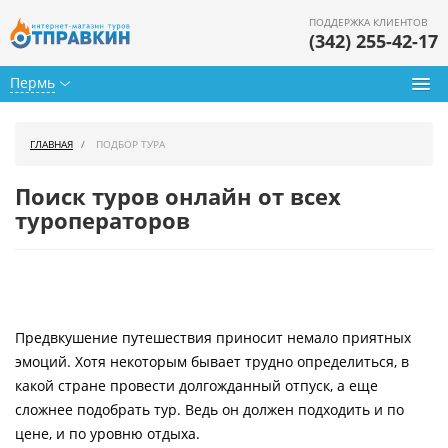
ПОДДЕРЖКА КЛИЕНТОВ
(342) 255-42-17
Пермь
Туры из Перми
ГЛАВНАЯ
ПОДБОР ТУРА
Подбор тура
Поиск туров онлайн от всех
Горящие туры
туроператоров
Календарь туров
Цены дня
Предвкушение путешествия приносит немало приятных
Страны
эмоций. Хотя некоторым бывает трудно определиться, в
Как купить
какой стране провести долгожданный отпуск, а еще
сложнее подобрать тур. Ведь он должен подходить и по
О нас
цене, и по уровню отдыха.