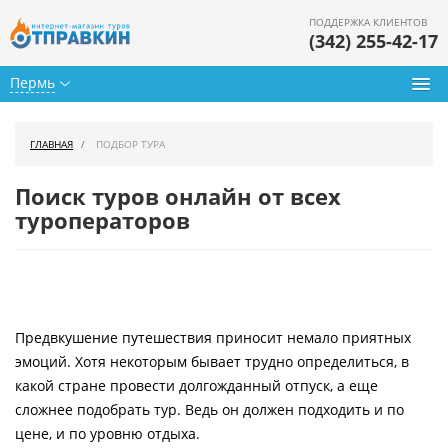
ПОДДЕРЖКА КЛИЕНТОВ
(342) 255-42-17
Пермь
Туры из Перми
ГЛАВНАЯ
ПОДБОР ТУРА
Подбор тура
Поиск туров онлайн от всех
Горящие туры
туроператоров
Календарь туров
Цены дня
Предвкушение путешествия приносит немало приятных
Страны
эмоций. Хотя некоторым бывает трудно определиться, в
Как купить
какой стране провести долгожданный отпуск, а еще
сложнее подобрать тур. Ведь он должен подходить и по
О нас
цене, и по уровню отдыха.