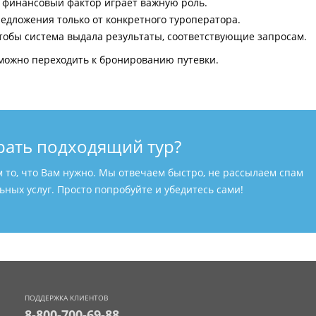
и финансовый фактор играет важную роль.
едложения только от конкретного туроператора.
тобы система выдала результаты, соответствующие запросам.
можно переходить к бронированию путевки.
рать подходящий тур?
м то, что Вам нужно. Мы отвечаем быстро, не рассылаем спам
ных услуг. Просто попробуйте и убедитесь сами!
ПОДДЕРЖКА КЛИЕНТОВ
8-800-700-69-88