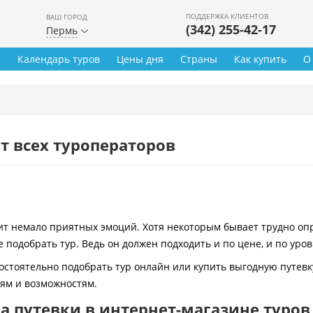
ПОДДЕРЖКА КЛИЕНТОВ
ВАШ ГОРОД
(342) 255-42-17
Пермь
ы
Календарь туров
Цены дня
Страны
Как купить
О
т всех туроператоров
 немало приятных эмоций. Хотя некоторым бывает трудно опре
 подобрать тур. Ведь он должен подходить и по цене, и по уро
остоятельно подобрать тур онлайн или купить выгодную путевк
иям и возможностям.
 путевки в интернет-магазине туров