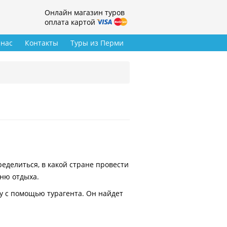
Онлайн магазин туров
оплата картой
 нас
Контакты
Туры из Перми
делиться, в какой стране провести
вню отдыха.
у с помощью турагента. Он найдет