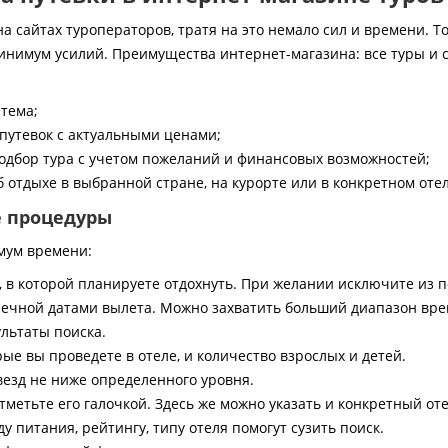
 сайтах туроператоров, тратя на это немало сил и времени. То
инимум усилий. Преимущества интернет-магазина: все туры и 
стема;
путевок с актуальными ценами;
дбор тура с учетом пожеланий и финансовых возможностей;
 отдыхе в выбранной стране, на курорте или в конкретном отел
е процедуры
мум времени:
, в которой планируете отдохнуть. При желании исключите из 
ечной датами вылета. Можно захватить больший диапазон врем
ультаты поиска.
ые вы проведете в отеле, и количество взрослых и детей.
везд не ниже определенного уровня.
тметьте его галочкой. Здесь же можно указать и конкретный оте
 питания, рейтингу, типу отеля помогут сузить поиск.