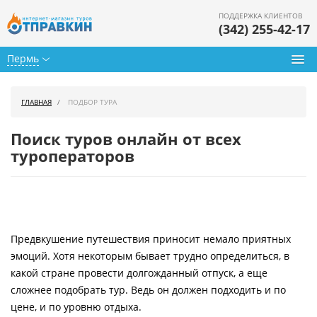
ПОДДЕРЖКА КЛИЕНТОВ
(342) 255-42-17
Пермь
Туры из Перми
ГЛАВНАЯ
ПОДБОР ТУРА
Подбор тура
Поиск туров онлайн от всех
Горящие туры
туроператоров
Календарь туров
Цены дня
Предвкушение путешествия приносит немало приятных
Страны
эмоций. Хотя некоторым бывает трудно определиться, в
Как купить
какой стране провести долгожданный отпуск, а еще
сложнее подобрать тур. Ведь он должен подходить и по
О нас
цене, и по уровню отдыха.