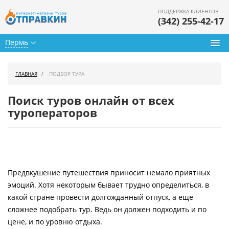
ПОДДЕРЖКА КЛИЕНТОВ
(342) 255-42-17
Пермь
Туры из Перми
ГЛАВНАЯ
ПОДБОР ТУРА
Подбор тура
Поиск туров онлайн от всех
Горящие туры
туроператоров
Календарь туров
Цены дня
Предвкушение путешествия приносит немало приятных
Страны
эмоций. Хотя некоторым бывает трудно определиться, в
Как купить
какой стране провести долгожданный отпуск, а еще
сложнее подобрать тур. Ведь он должен подходить и по
О нас
цене, и по уровню отдыха.