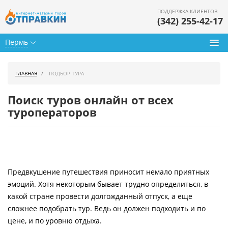
ПОДДЕРЖКА КЛИЕНТОВ
(342) 255-42-17
Пермь
Туры из Перми
ГЛАВНАЯ
ПОДБОР ТУРА
Подбор тура
Поиск туров онлайн от всех
Горящие туры
туроператоров
Календарь туров
Цены дня
Предвкушение путешествия приносит немало приятных
Страны
эмоций. Хотя некоторым бывает трудно определиться, в
Как купить
какой стране провести долгожданный отпуск, а еще
сложнее подобрать тур. Ведь он должен подходить и по
О нас
цене, и по уровню отдыха.