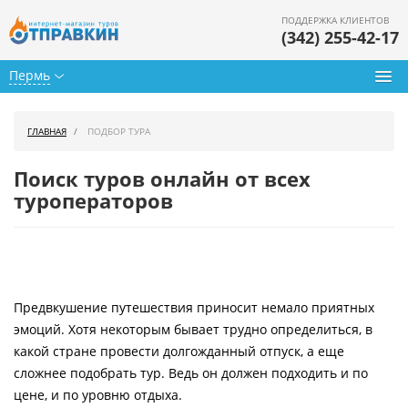
ПОДДЕРЖКА КЛИЕНТОВ
(342) 255-42-17
Пермь
Туры из Перми
ГЛАВНАЯ
ПОДБОР ТУРА
Подбор тура
Поиск туров онлайн от всех
Горящие туры
туроператоров
Календарь туров
Цены дня
Предвкушение путешествия приносит немало приятных
Страны
эмоций. Хотя некоторым бывает трудно определиться, в
Как купить
какой стране провести долгожданный отпуск, а еще
сложнее подобрать тур. Ведь он должен подходить и по
О нас
цене, и по уровню отдыха.