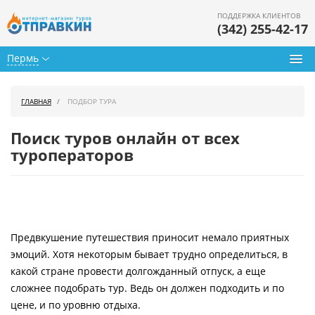
ПОДДЕРЖКА КЛИЕНТОВ
(342) 255-42-17
Пермь
Туры из Перми
ГЛАВНАЯ
ПОДБОР ТУРА
Подбор тура
Поиск туров онлайн от всех
Горящие туры
туроператоров
Календарь туров
Цены дня
Предвкушение путешествия приносит немало приятных
Страны
эмоций. Хотя некоторым бывает трудно определиться, в
Как купить
какой стране провести долгожданный отпуск, а еще
сложнее подобрать тур. Ведь он должен подходить и по
О нас
цене, и по уровню отдыха.