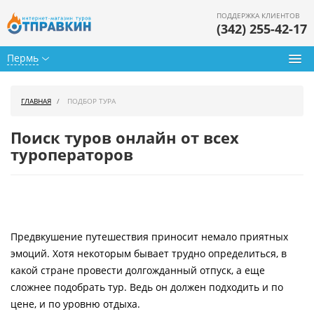
ПОДДЕРЖКА КЛИЕНТОВ
(342) 255-42-17
Пермь
Туры из Перми
ГЛАВНАЯ
ПОДБОР ТУРА
Подбор тура
Поиск туров онлайн от всех
Горящие туры
туроператоров
Календарь туров
Цены дня
Предвкушение путешествия приносит немало приятных
Страны
эмоций. Хотя некоторым бывает трудно определиться, в
Как купить
какой стране провести долгожданный отпуск, а еще
сложнее подобрать тур. Ведь он должен подходить и по
О нас
цене, и по уровню отдыха.