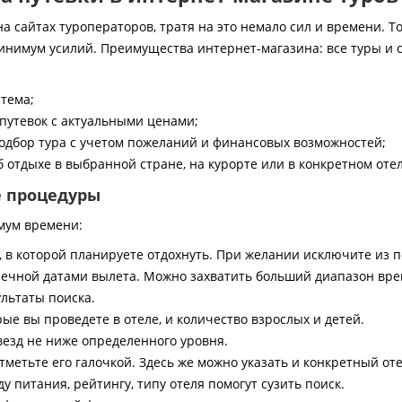
 сайтах туроператоров, тратя на это немало сил и времени. То
инимум усилий. Преимущества интернет-магазина: все туры и 
стема;
путевок с актуальными ценами;
дбор тура с учетом пожеланий и финансовых возможностей;
 отдыхе в выбранной стране, на курорте или в конкретном отел
е процедуры
мум времени:
, в которой планируете отдохнуть. При желании исключите из 
ечной датами вылета. Можно захватить больший диапазон врем
ультаты поиска.
ые вы проведете в отеле, и количество взрослых и детей.
везд не ниже определенного уровня.
тметьте его галочкой. Здесь же можно указать и конкретный оте
 питания, рейтингу, типу отеля помогут сузить поиск.