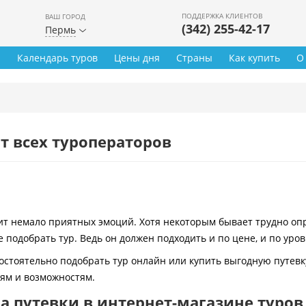
ПОДДЕРЖКА КЛИЕНТОВ
ВАШ ГОРОД
(342) 255-42-17
Пермь
ы
Календарь туров
Цены дня
Страны
Как купить
О
т всех туроператоров
 немало приятных эмоций. Хотя некоторым бывает трудно опре
 подобрать тур. Ведь он должен подходить и по цене, и по уро
остоятельно подобрать тур онлайн или купить выгодную путевк
иям и возможностям.
 путевки в интернет-магазине туров