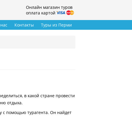
Онлайн магазин туров
оплата картой
 нас
Контакты
Туры из Перми
делиться, в какой стране провести
вню отдыха.
у с помощью турагента. Он найдет