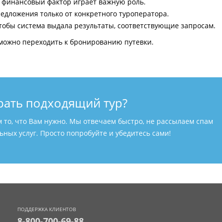
и финансовый фактор играет важную роль.
едложения только от конкретного туроператора.
тобы система выдала результаты, соответствующие запросам.
можно переходить к бронированию путевки.
рать подходящий тур?
м то, что Вам нужно. Мы отвечаем быстро, не рассылаем спам
ных услуг. Просто попробуйте и убедитесь сами!
ПОДДЕРЖКА КЛИЕНТОВ
8-800-700-69-88